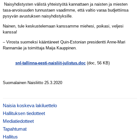
Naisyhdistysten välistä yhteistyötä kannattaen ja naisten ja miesten
tasa-arvoisuuden tunnustaen vaadimme, että valtio varaa budjettiinsa
pysyvän avustuksen naisyhdistyksille.
Nainen, tule keskustelemaan kanssamme miehesi, poikasi, veljesi
kanssa!
– Virosta suomeksi kääntäneet Quin-Estonian presidentti Anne-Mari
Rannamäe ja toimittaja Maija Kauppinen.
snl-tallinna-eesti-naisliit-julistus.doc
(doc, 56 KB)
Suomalainen Naisliitto 25.3.2020
Naisia koskeva lakiluettelo
Hallituksen tiedotteet
Mediatiedotteet
Tapahtumat
Hallitus