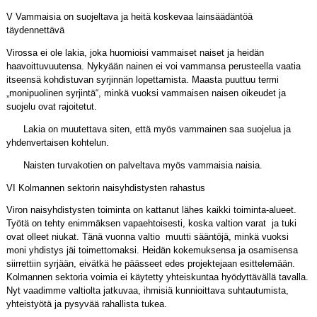
V Vammaisia on suojeltava ja heitä koskevaa lainsäädäntöä
täydennettävä
Virossa ei ole lakia, joka huomioisi vammaiset naiset ja heidän
haavoittuvuutensa. Nykyään nainen ei voi vammansa perusteella vaatia
itseensä kohdistuvan syrjinnän lopettamista. Maasta puuttuu termi
„monipuolinen syrjintä“, minkä vuoksi vammaisen naisen oikeudet ja
suojelu ovat rajoitetut.
Lakia on muutettava siten, että myös vammainen saa suojelua ja
yhdenvertaisen kohtelun.
Naisten turvakotien on palveltava myös vammaisia naisia.
VI Kolmannen sektorin naisyhdistysten rahastus
Viron naisyhdistysten toiminta on kattanut lähes kaikki toiminta-alueet.
Työtä on tehty enimmäksen vapaehtoisesti, koska valtion varat ja tuki
ovat olleet niukat. Tänä vuonna valtio muutti sääntöjä, minkä vuoksi
moni yhdistys jäi toimettomaksi. Heidän kokemuksensa ja osamisensa
siirrettiin syrjään, eivätkä he päässeet edes projektejaan esittelemään.
Kolmannen sektoria voimia ei käytetty yhteiskuntaa hyödyttävällä tavalla.
Nyt vaadimme valtiolta jatkuvaa, ihmisiä kunnioittava suhtautumista,
yhteistyötä ja pysyvää rahallista tukea.