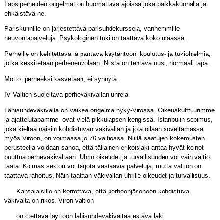
Lapsiperheiden ongelmat on huomattava ajoissa joka paikkakunnalla ja
ehkäistävä ne.
Pariskunnille on järjestettävä parisuhdekursseja, vanhemmille
neuvontapalveluja. Psykologinen tuki on taattava koko maassa.
Perheille on kehitettävä ja pantava käytäntöön koulutus- ja tukiohjelmia,
jotka keskitetään perheneuvolaan. Niistä on tehtävä uusi, normaali tapa.
Motto: perheeksi kasvetaan, ei synnytä.
IV Valtion suojeltava perheväkivallan uhreja
Lähisuhdeväkivalta on vaikea ongelma nyky-Virossa. Oikeuskulttuurimme
ja ajattelutapamme ovat vielä pikkulapsen kengissä. Istanbulin sopimus,
joka kieltää naisiin kohdistuvan väkivallan ja jota ollaan soveltamassa
myös Viroon, on voimassa jo 76 valtiossa. Niiltä saatujen kokemusten
perusteella voidaan sanoa, että tällainen erikoislaki antaa hyvät keinot
puuttua perheväkivaltaan. Uhrin oikeudet ja turvallisuuden voi vain valtio
taata. Kolmas sektori voi tarjota vastaavia palveluja, mutta valtion on
taattava rahoitus. Näin taataan väkivallan uhrille oikeudet ja turvallisuus.
Kansalaisille on kerrottava, että perheenjäseneen kohdistuva
väkivalta on rikos. Viron valtion
on otettava läyttöön lähisuhdeväkivaltaa estävä laki.