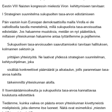
Eestin VIII Naisten kongressin mielestä Viron kehittymiseen tarvitaan:
I Strateginen suunnitelma sukupuolten tasa-arvon edistämiseen
Päin vastoin kuin Euroopan demokraattisilla mailla Virolla ei ole
valtiollisella tasolla menetelmiä, millä sukupuolista tasa-arvoisuuttaa
edistetään. Jos haluamme muutoksia, meidän on nyt päätettävä,
millaisen yhteiskunnan haluamme antaa tyttärillemme ja pojillemme.
Sukupuolisen tasa-arvoisuuden saavuttamiseksi tarvitaan hallituksen,
kolmannen sektorin ja
yrittäjien yhteistyötä. Ne laativat yhdessä strategisen suunnitelman,
kehitysohjelman, joka
sisältää konkreettiset päämäärät ja aikataulun, joills parannetaan tasa-
arvoa kaikilla
tärkeimmillä yhteiskunnan aloilla.
II Itsemääräämisoikeutta ja sukupuolista tasa-arvoa kannattavaa
koulutusta edistettävä
Tiedämme, kuinka vaikea on päästa eroon yhteiskunnan kivettyneistä
mielipiteistä, joita olemme itse luoneet. Näitä ovat esimerkiksi „miesten