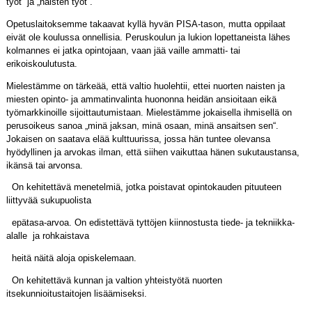
työt“ ja „naisten työt“.
Opetuslaitoksemme takaavat kyllä hyvän PISA-tason, mutta oppilaat
eivät ole koulussa onnellisia. Peruskoulun ja lukion lopettaneista lähes
kolmannes ei jatka opintojaan, vaan jää vaille ammatti- tai
erikoiskoulutusta.
Mielestämme on tärkeää, että valtio huolehtii, ettei nuorten naisten ja
miesten opinto- ja ammatinvalinta huononna heidän ansioitaan eikä
työmarkkinoille sijoittautumistaan. Mielestämme jokaisella ihmisellä on
perusoikeus sanoa „minä jaksan, minä osaan, minä ansaitsen sen“.
Jokaisen on saatava elää kulttuurissa, jossa hän tuntee olevansa
hyödyllinen ja arvokas ilman, että siihen vaikuttaa hänen sukutaustansa,
ikänsä tai arvonsa.
On kehitettävä menetelmiä, jotka poistavat opintokauden pituuteen
liittyvää sukupuolista
epätasa-arvoa. On edistettävä tyttöjen kiinnostusta tiede- ja tekniikka-
alalle ja rohkaistava
heitä näitä aloja opiskelemaan.
On kehitettävä kunnan ja valtion yhteistyötä nuorten
itsekunnioitustaitojen lisäämiseksi.