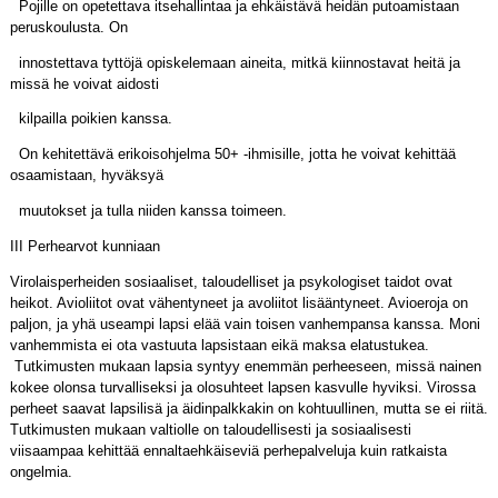
Pojille on opetettava itsehallintaa ja ehkäistävä heidän putoamistaan
peruskoulusta. On
innostettava tyttöjä opiskelemaan aineita, mitkä kiinnostavat heitä ja
missä he voivat aidosti
kilpailla poikien kanssa.
On kehitettävä erikoisohjelma 50+ -ihmisille, jotta he voivat kehittää
osaamistaan, hyväksyä
muutokset ja tulla niiden kanssa toimeen.
III Perhearvot kunniaan
Virolaisperheiden sosiaaliset, taloudelliset ja psykologiset taidot ovat
heikot. Avioliitot ovat vähentyneet ja avoliitot lisääntyneet. Avioeroja on
paljon, ja yhä useampi lapsi elää vain toisen vanhempansa kanssa. Moni
vanhemmista ei ota vastuuta lapsistaan eikä maksa elatustukea.
Tutkimusten mukaan lapsia syntyy enemmän perheeseen, missä nainen
kokee olonsa turvalliseksi ja olosuhteet lapsen kasvulle hyviksi. Virossa
perheet saavat lapsilisä ja äidinpalkkakin on kohtuullinen, mutta se ei riitä.
Tutkimusten mukaan valtiolle on taloudellisesti ja sosiaalisesti
viisaampaa kehittää ennaltaehkäiseviä perhepalveluja kuin ratkaista
ongelmia.