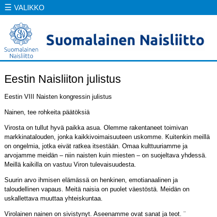
☰
VALIKKO
Eestin Naisliiton julistus
Eestin VIII Naisten kongressin julistus
Nainen, tee rohkeita päätöksiä
Virosta on tullut hyvä paikka asua. Olemme rakentaneet toimivan
markkinatalouden, jonka kaikkivoimaisuuteen uskomme. Kuitenkin meillä
on ongelmia, jotka eivät ratkea itsestään. Omaa kulttuuriamme ja
arvojamme meidän – niin naisten kuin miesten – on suojeltava yhdessä.
Meillä kaikilla on vastuu Viron tulevaisuudesta.
Suurin arvo ihmisen elämässä on henkinen, emotianaalinen ja
taloudellinen vapaus. Meitä naisia on puolet väestöstä. Meidän on
uskallettava muuttaa yhteiskuntaa.
Virolainen nainen on sivistynyt. Aseenamme ovat sanat ja teot. ¨