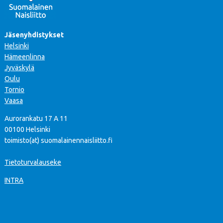
Jäsenyhdistykset
Helsinki
Hämeenlinna
Jyväskylä
Oulu
Tornio
Vaasa
Aurorankatu 17 A 11
00100 Helsinki
toimisto(at) suomalainennaisliitto.fi
Tietoturvalauseke
INTRA