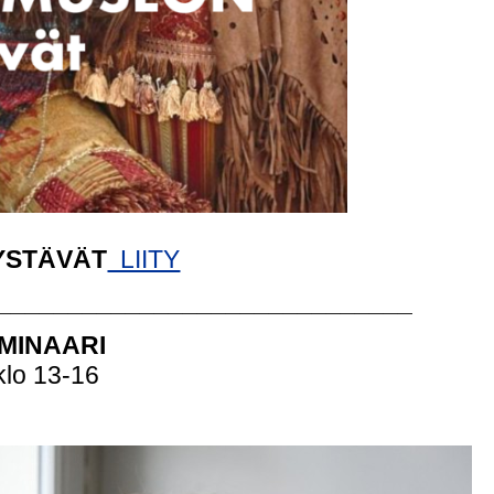
YSTÄVÄT
LIITY
_____________________________
MINAARI
klo 13-16