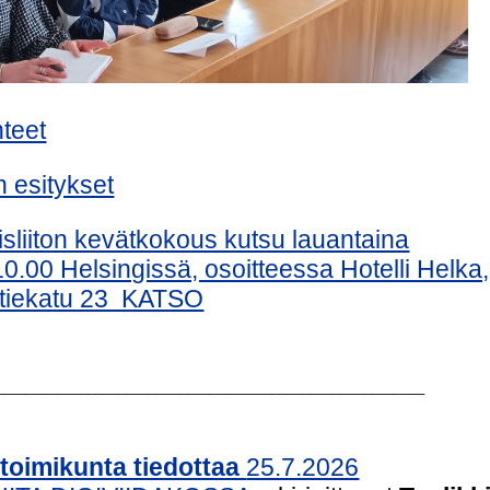
nteet
 esitykset
liiton kevätkokous kutsu lauantaina
10.00 Helsingissä, osoitteessa Hotelli Helka,
atiekatu 23 KATSO
________________________________________________________
toimikunta tiedottaa
25.7.2026