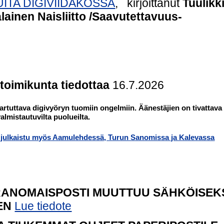
ITA DIGIVIIDAKOSSA
, kirjoittanut
Tuulikk
ainen Naisliitto /Saavutettavuus-
toimikunta tiedottaa
16.7.2026
tartuttava
digivyöryn tuomiin ongelmiin.
Äänestäjien on tivattava
vaaleihin valmistautuvilta puolueilta.
n julkaistu myös Aamulehdessä, Turun Sanomissa ja Kalevassa
IRANOMAISPOSTI MUUTTUU SÄHKÖISEK
IEN
Lue tiedote