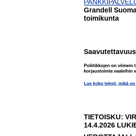
PANKKIPALVELU
Grandell
Suomal
toimikunta
Saavutettavuus
Poliitikkojen on viimein 
korjaustoimia 
Lue koko teksti, mikä o
TIETOISKU: V
14.4.2026 LUK