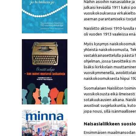
Näihin asioihin naisasialiike 
julkaisi keväällä 1911 kaksi 
vuosikokouksessa virkakielto
aseman parantamiseksi torjutt
Naisliitto aktivoi 1910-luvulla
oli vuoden 1913 vaaleissa enä
Myös kysymys naiskokoomukses
yhteistä naiskokoomusta, Tekla 
vastakkainasettelulla päästä 
ohjelman, jossa tavoitteiksi 
lisäksi kirkkolain muuttaminen
vuosikymmenellä, avioliittola
naiskokoomuksesta hiipui 192
Suomalaisen Naisliiton toiminn
vuosikokousta eikä ilmeisesti
sotakuukausien aikana. Naislii
avustivat suojeluskuntia, kuto
jopa nousi, sillä isänmaallise
Naisasialiikkeen suosi
Ensimmäisen maailmansodan j