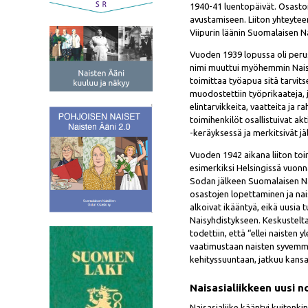
1940-41 luentopäivät. Osastoih
avustamiseen. Liiton yhteytee
Viipurin läänin Suomalaisen Na
Vuoden 1939 lopussa oli peru
nimi muuttui myöhemmin Naiste
toimittaa työapua sitä tarvit
muodostettiin työprikaateja, j
elintarvikkeita, vaatteita ja r
toimihenkilöt osallistuivat ak
-keräyksessä ja merkitsivät jä
Vuoden 1942 aikana liiton toim
esimerkiksi Helsingissä vuonn
Sodan jälkeen Suomalaisen Nais
osastojen lopettaminen ja naisa
alkoivat ikääntyä, eikä uusia
Naisyhdistykseen. Keskusteltae
todettiin, että “ellei naisten 
vaatimustaan naisten syvemmä
kehityssuuntaan, jatkuu kans
Naisasialiikkeen uusi 
Naisasialiike kääntyi kuitenk