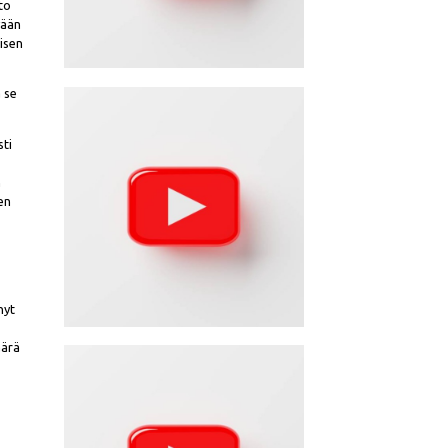
tto
vään
isen
ä se
sti
n
en
nyt
äärä
n