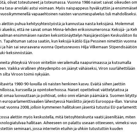
yötä, olivat toteutuneet ja toteumassa. Vuonna 1986 naiset saivat oikeuden o
a tasa-arvolaki astui voimaan. Myös naispappeus hyväksyttiin ja ensimmäise
lla vuosikymmenellä vapaaehtoinen naisten varusmiespalvelus tuli mahdolliseksi
sa alettiin puhua kehitysyhteistyöstä ja kannustaa naista keksijänä. Molemmat
iksi alueiksi, että ne saivat oman Minna-lehden erikoisnumeronsa: Keksijä- ja Keh
aailman ensimmäisen naisten keksintönäyttelyn Naisjärjestöjen Keskusliiton Ilo
 Tapahtuman satoa saatiin, kun keksijä-kätilö Eija Pessinen nimettiin vuonna
i ja hän sai seuraavana vuonna Opetusneuvos Hilja Vilkemaan Stipendisäätiö
uki-keksinnöstään.
ita yhteyksiä Viroon viriteltiin vierailemalla naapurimaassa ja kutsumalla
een. Vaikka virallinen yhteydenpito on jäänyt vähäiseksi, Viron suurlähettilään
silta Viroon toimii nykyään.
tavirta 1980-90-luvuilla oli naisten henkinen kasvu. Eväitä siihen jaettiin
lloissa, kursseilla ja opintokerhoissa. Naiset opettelivat väittelytaitoa ja
vät omaa luovuuttaan ja pohtivat, onko onni elämän päämäärä. Suomen liitytty
 europarlamenttivaalien lähestyessä Naisliitto järjesti Eurooppa-illan. Varsin
aivat vuonna 2008, jolloin kymmenen hallituksen jäsentä tutustui EU-parlamentti
itossa alettiin myös keskustella, mitä tietoyhteiskunta vaatii jäseniltään, miten
eknologiatulvaa hallitaan. Aiheeseen on palattu useaan otteeseen, viimeksi vu
stettiin seminaari, jossa internetin etuihin ja uhkiin tutustuttiin kuuden