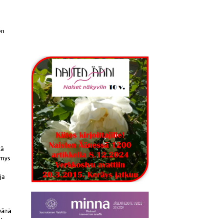
en
n
tä
ymys
ja
ävänä