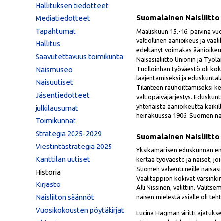
Hallituksen tiedotteet
Suomalainen Naisliitto
Mediatiedotteet
Tapahtumat
Maaliskuun 15.-16. päivinä v
valtiollinen äänioikeus ja vaali
Hallitus
edeltänyt voimakas äänioikeu
Saavutettavuus toimikunta
Naisasialiitto Unionin ja Työl
Naismuseo
Tuolloinhan työväestö oli kok
laajentamiseksi ja eduskuntal
Naisuutiset
Tilanteen rauhoittamiseksi ke
Jäsentiedotteet
valtiopäiväjärjestys. Eduskun
yhtenäistä äänioikeutta kaikil
julkilausumat
heinäkuussa 1906. Suomen nai
Toimikunnat
Strategia 2025-2029
Suomalainen Naisliitto
Viestintästrategia 2025
Yksikamarisen eduskunnan ensi
Kanttilan uutiset
kertaa työväestö ja naiset, jo
Suomen valveutuneille naisasia
Historia
Vaalitappion kokivat varsinki
Kirjasto
Alli Nissinen, valittiin. Vali
Naisliiton säännöt
naisen mielestä asialle oli teh
Vuosikokousten pöytäkirjat
Lucina Hagman viritti ajatuks