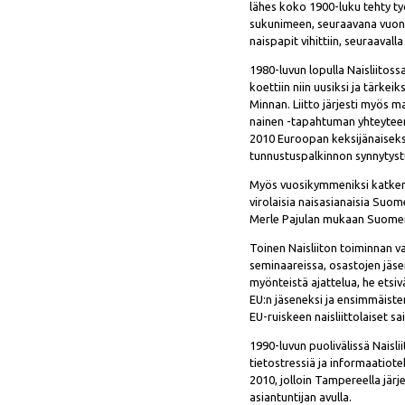
lähes koko 1900-luku tehty t
sukunimeen, seuraavana vuonn
naispapit vihittiin, seuraava
1980-luvun lopulla Naisliitos
koettiin niin uusiksi ja tärke
Minnan. Liitto järjesti myös m
nainen -tapahtuman yhteyteen.
2010 Euroopan keksijänaiseks
tunnustuspalkinnon synnytyst
Myös vuosikymmeniksi katkenne
virolaisia naisasianaisia Suom
Merle Pajulan mukaan Suomen 
Toinen Naisliiton toiminnan val
seminaareissa, osastojen jäseni
myönteistä ajattelua, he etsi
EU:n jäseneksi ja ensimmäisten
EU-ruiskeen naisliittolaiset s
1990-luvun puolivälissä Naisli
tietostressiä ja informaatiot
2010, jolloin Tampereella järje
asiantuntijan avulla.