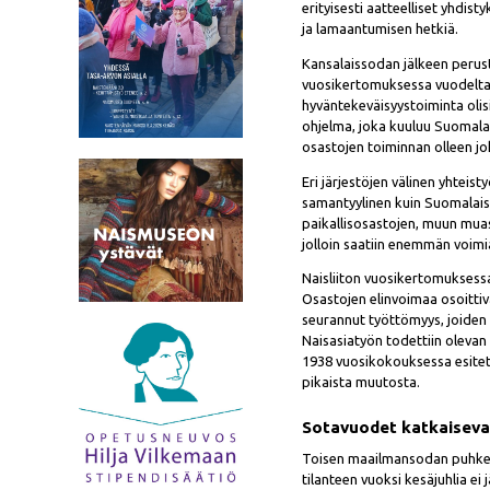
erityisesti aatteelliset yhdis
ja lamaantumisen hetkiä.
Kansalaissodan jälkeen peruste
vuosikertomuksessa vuodelta 1
hyväntekeväisyystoiminta oli
ohjelma, joka kuuluu Suomalai
osastojen toiminnan olleen jo
Eri järjestöjen välinen yhteisty
samantyylinen kuin Suomalaise
paikallisosastojen, muun muass
jolloin saatiin enemmän voimia
Naisliiton vuosikertomuksessa
Osastojen elinvoimaa osoittiva
seurannut työttömyys, joiden
Naisasiatyön todettiin olevan
1938 vuosikokouksessa esitettii
pikaista muutosta.
Sotavuodet katkaiseva
Toisen maailmansodan puhkeam
tilanteen vuoksi kesäjuhlia ei