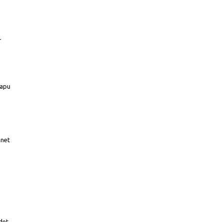
–
 apu
enet
udet