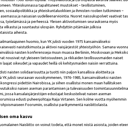
omeen. Yhteiskunnassa tapahtuneet muutokset – teollistuminen,
, sosiaalipolitiikka ja yhteiskuntaluokkien ja ihmisten roolien tutkiminen –
 asemassa ja naisasian uudelleenarviointia. Nuoret naissukupolvet vaativat ta
sa, työelämässä ja perheessä. Yleisen aktivoitumisen seurauksena myös
a vilkastui ja suuntautui ulospäin. Ryhdyttiin pitämään julkisia
taisista aiheista.
ailmanlaajuinen huomio, kun YK julisti vuoden 1975 kansainväliseksi
tkaisevasti naistutkimusta ja aktivoi naisjärjestöt yhteistyöhön. Samana vuonn
sainvälisiä naisten konferensseja muun muassa Berliiniin, Moskovaan ja Meksik
t nousivat nyt yleiseen tietoisuuteen, ja rikkaiden teollisuusmaiden naiset
n laajat oikeudet ja vapaudet heillä oli kehitysmaiden naisiin verrattuina.
sti naisten solidaarisuutta ja tuotti niin paljon kansallisia aloitteita ja
tä YK julisti seuraavan vuosikymmenen, 1976-1985, kansainväliseksi naisten
ngressi pidettiin Nairobissa, ja siihen osallistui monen maan hallituksen
aavutuksiksi naisen aseman parantamisen ja tulevaisuuden toimintasuunnitelma
umi, jossa kansalaisjärjestöjen edustajat keskustelivat naisen aseman
foorumissa edusti puheenjohtaja Raija Virtanen. Sen kolme vuotta myöhemmin
ohjoismaiseen Foorumiin, osallistui parikymmentä naisliittolaista.
isen oma kasvu
malainen Naisliitto on voinut todeta, että monet niistä asioista, joiden eteen