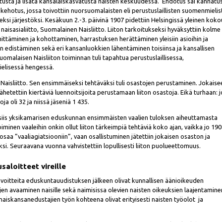
istusta ja lisätä kansalaiskasvatusta naisten keskuudessa. Ehdotus sai kannatu
n kehotus, jossa toivottiin nuorsuomalaisten eli perustuslaillisten suomenmieli
seksi järjestöksi. Kesäkuun 2.-3. päivinä 1907 pidettiin Helsingissä yleinen koko
 naisasialiitto, Suomalainen Naisliitto. Liiton tarkoitukseksi hyväksyttiin kolme
hittäminen ja kohottaminen, harrastuksen herättäminen yleisiin asioihin ja
n edistäminen sekä eri kansanluokkien lähentäminen toisiinsa ja kansallisen
omalaisen Naisliiton toiminnan tuli tapahtua perustuslaillisessa,
ielisessä hengessä.
Naisliitto. Sen ensimmäiseksi tehtäväksi tuli osastojen perustaminen. Jokaise
ähetettiin kiertäviä luennoitsijoita perustamaan liiton osastoja. Eikä turhaan: j
a oli 32 ja niissä jäseniä 1 435.
i siis yksikamarisen eduskunnan ensimmäisten vaalien tuloksen aiheuttamasta
minen vaaleihin onkin ollut liiton tärkeimpiä tehtäviä koko ajan, vaikka jo 19
a osaa ”vaaliagiatsiooniin”, vaan osallistuminen jätettiin jokaisen osaston ja
ksi. Seuraavana vuonna vahvistettiin lopullisesti liiton puolueettomuus.
aloitteet vireille
avoitteita eduskuntauudistuksen jälkeen olivat kunnallisen äänioikeuden
jen avaaminen naisille sekä naimisissa olevien naisten oikeuksien laajentamine
aiskansanedustajien työn kohteena olivat erityisesti naisten työolot ja