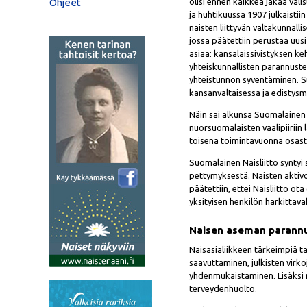
olisi ennen kaikkea jakaa val
Ohjeet
ja huhtikuussa 1907 julkaistii
naisten liittyvän valtakunnalli
jossa päätettiin perustaa uusi
asiaa: kansalaissivistyksen ke
yhteiskunnallisten parannuste
yhteistunnon syventäminen. Su
kansanvaltaisessa ja edistysm
Näin sai alkunsa Suomalainen 
nuorsuomalaisten vaalipiiriin l
toisena toimintavuonna osastoj
Suomalainen Naisliitto synty
pettymyksestä. Naisten aktivoi
päätettiin, ettei Naisliitto ot
yksityisen henkilön harkittava
Naisen aseman parannus
Naisasialiikkeen tärkeimpiä t
saavuttaminen, julkisten virko
yhdenmukaistaminen. Lisäksi n
terveydenhuolto.