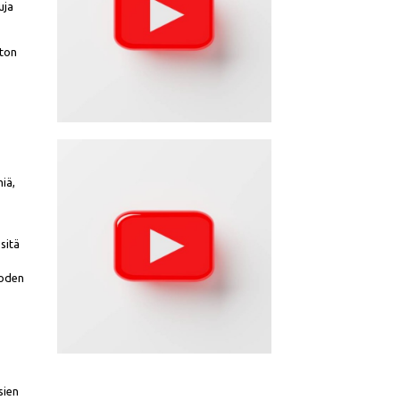
uja
iton
miä,
sitä
uoden
sien