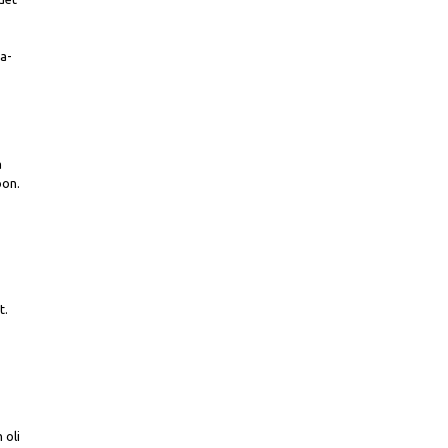
sa-
a
oon.
t.
 oli