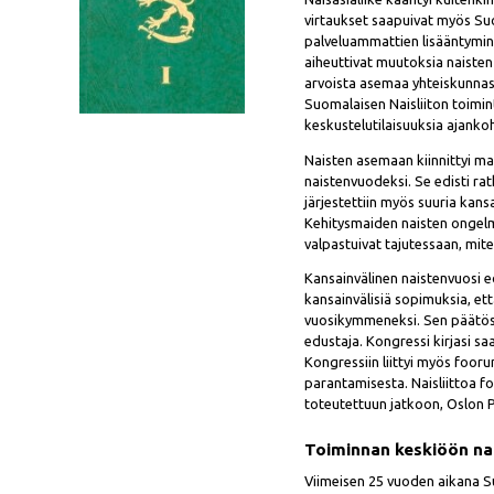
virtaukset saapuivat myös Su
palveluammattien lisääntyminen
aiheuttivat muutoksia naisten
arvoista asemaa yhteiskunnas
Suomalaisen Naisliiton toimint
keskustelutilaisuuksia ajankoh
Naisten asemaan kiinnittyi ma
naistenvuodeksi. Se edisti ra
järjestettiin myös suuria kan
Kehitysmaiden naisten ongelma
valpastuivat tajutessaan, mite
Kansainvälinen naistenvuosi edi
kansainvälisiä sopimuksia, et
vuosikymmeneksi. Sen päätösko
edustaja. Kongressi kirjasi s
Kongressiin liittyi myös foor
parantamisesta. Naisliittoa 
toteutettuun jatkoon, Oslon P
Toiminnan keskiöön na
Viimeisen 25 vuoden aikana Suo