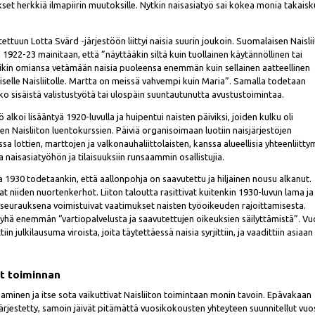
tykset herkkiä ilmapiirin muutoksille. Nytkin naisasiatyö sai kokea monia takaisk
ttuun Lotta Svärd -järjestöön liittyi naisia suurin joukoin. Suomalaisen Naisli
922-23 mainitaan, että ”näyttääkin siltä kuin tuollainen käytännöllinen tai
sikin omiansa vetämään naisia puoleensa enemmän kuin sellainen aatteellinen
selle Naisliitolle. Martta on meissä vahvempi kuin Maria”. Samalla todetaan
ko sisäistä valistustyötä tai ulospäin suuntautunutta avustustoimintaa.
ö alkoi lisääntyä 1920-luvulla ja huipentui naisten päiviksi, joiden kulku oli
n Naisliiton luentokurssien. Päiviä organisoimaan luotiin naisjärjestöjen
a lottien, marttojen ja valkonauhaliittolaisten, kanssa alueellisia yhteenliitty
 naisasiatyöhön ja tilaisuuksiin runsaammin osallistujia.
 1930 todetaankin, että aallonpohja on saavutettu ja hiljainen nousu alkanut.
t niiden nuortenkerhot. Liiton taloutta rasittivat kuitenkin 1930-luvun lama ja 
 seurauksena voimistuivat vaatimukset naisten työoikeuden rajoittamisesta.
 yhä enemmän “vartiopalvelusta ja saavutettujen oikeuksien säilyttämistä”. V
n julkilausuma viroista, joita täytettäessä naisia syrjittiin, ja vaadittiin asiaan
t toiminnan
inen ja itse sota vaikuttivat Naisliiton toimintaan monin tavoin. Epävakaan
 järjestetty, samoin jäivät pitämättä vuosikokousten yhteyteen suunnitellut vuo