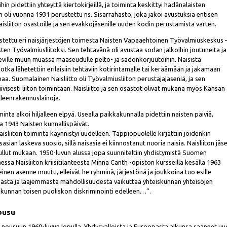
in pidettiin yhteyttä kiertokirjeillä, ja toiminta keskittyi hädänalaisten
n oli vuonna 1931 perustettu ns. Sisarrahasto, joka jakoi avustuksia entisen
isliiton osastoille ja sen evakkojäsenille uuden kodin perustamista varten.
stettu eri naisjärjestöjen toimesta Naisten Vapaaehtoinen Työvalmiuskeskus 
n Työvalmiusliitoksi. Sen tehtävänä oli avustaa sodan jalkoihin joutuneita ja
seville muun muassa maaseudulle pelto- ja sadonkorjuutöihin. Naisista
otka lähetettiin erilaisiin tehtäviin kotirintamalle tai keräämään ja jakamaan
ahaa. Suomalainen Naisliitto oli Työvalmiusliiton perustajajäseniä, ja sen
tiivisesti liiton toimintaan. Naisliitto ja sen osastot olivat mukana myös Kansan
lleenrakennuslainoja.
inta alkoi hiljalleen elpyä. Usealla paikkakunnalla pidettiin naisten päiviä,
a 1943 Naisten kunnallispäivät.
liiton toiminta käynnistyi uudelleen. Tappiopuolelle kirjattiin joidenkin
sian laskeva suosio, sillä naisasia ei kiinnostanut nuoria naisia. Naisliiton jäs
 tullut mukaan. 1950-luvun alussa jopa suunniteltiin yhdistymistä Suomen
ssa Naisliiton kriisitilanteesta Minna Canth -opiston kursseilla kesällä 1963
yleinen asenne muutu, elleivät he ryhminä, järjestönä ja joukkoina tuo esille
stä ja laajemmasta mahdollisuudesta vaikuttaa yhteiskunnan yhteisöjen
akunnan toisen puoliskon diskriminointi edelleen…”.
nousu
in nousuun 1960-luvun lopulla. Yhdysvalloista ja Euroopasta alkunsa saaneet u