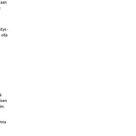
maan
t
.
itys-
 olla
n
ä
aisen
in.
onna