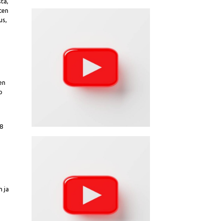
sta,
sten
us,
en
o
08
n ja