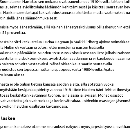
ja Suomalainen Naisliitto sen mukana ovat paneutuneet 1910-luvulta lähtien. Lii
ponsilauselmaa avioliittolainsäädännön kehittämisestä ja käsitteli seuraavan ke
a. Naiskansanedustajat tukivat eduskunnassa aloitteita, mutta vaatimukset na
iin siellä lähes säännönmukaisesti.
 naisia myös äänestämään, sillä yleinen äänestysaktiivisuus oli laskenut niin ett
ä 51 prosenttia.
ta herätti keskustelua. Lucina Hagman ja Maikki Friberg ajoivat voimakkaa
Hultin oli vastaan ja totesi, ettei miesten ja naisten liiallisella
haluttuihin päämääriin. Vuoden 1916 vuosikokouksessaan liitto julkaisi Naiste
määriteltiin naiskokoomuksen, avioliittolainsäädännön ja virkaoikeuden saamis
 naisten toiveita vastaavaksi. Näistä virkaoikeus saatiin seuraavalla
in uudistus sen lopussa, mutta naispappeus vasta 1980-luvulla. Ajatus
0-luvun alussa.
asta ei ole paljon tietoja kansalaissodan ajalta, sillä sotatilan vuoksi
 myöskään kesäjuhlaa pidetty vuonna 1918. Liioin Naisten Ääni -lehti ei ilmesty
tossa keskityttiin käytännön työhön, ja naisasia jäi syrjään. Monet osastot
ivat vaatteita, jakoivat ruokaa ja keräsivät rahaa. Joidenkin osastojen jäsenm
en työhön haluttiin osallistua käytännössä.
o laskee
a oman kansalaissotamme seuraukset näkyivät myös järjestötyössä, ovatha