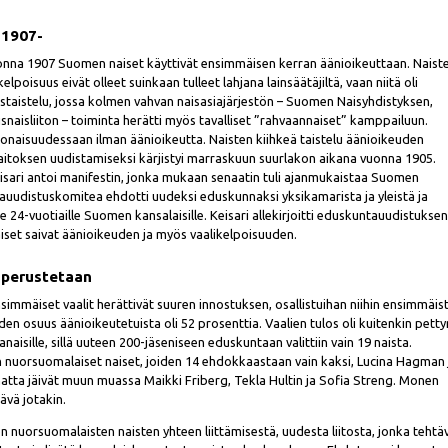
 1907-
uonna 1907 Suomen naiset käyttivät ensimmäisen kerran äänioikeuttaan. Naist
kelpoisuus eivät olleet suinkaan tulleet lahjana lainsäätäjiltä, vaan niitä oli
staistelu, jossa kolmen vahvan naisasiajärjestön – Suomen Naisyhdistyksen,
äisnaisliiton – toiminta herätti myös tavalliset ”rahvaannaiset” kamppailuun.
onaisuudessaan ilman äänioikeutta. Naisten kiihkeä taistelu äänioikeuden
aitoksen uudistamiseksi kärjistyi marraskuun suurlakon aikana vuonna 1905.
isari antoi manifestin, jonka mukaan senaatin tuli ajanmukaistaa Suomen
tauudistuskomitea ehdotti uudeksi eduskunnaksi yksikamarista ja yleistä ja
le 24-vuotiaille Suomen kansalaisille. Keisari allekirjoitti eduskuntauudistukse
set saivat äänioikeuden ja myös vaalikelpoisuuden.
 perustetaan
mmäiset vaalit herättivät suuren innostuksen, osallistuihan niihin ensimmäis
iden osuus äänioikeutetuista oli 52 prosenttia. Vaalien tulos oli kuitenkin pett
naisille, sillä uuteen 200-jäseniseen eduskuntaan valittiin vain 19 naista.
n nuorsuomalaiset naiset, joiden 14 ehdokkaastaan vain kaksi, Lucina Hagman 
tsematta jäivät muun muassa Maikki Friberg, Tekla Hultin ja Sofia Streng. Monen
tävä jotakin.
en nuorsuomalaisten naisten yhteen liittämisestä, uudesta liitosta, jonka teht