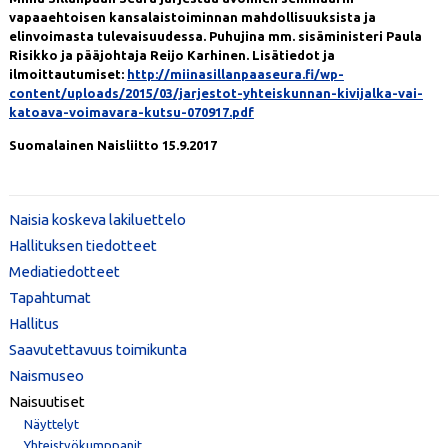
vapaaehtoisen kansalaistoiminnan mahdollisuuksista ja
elinvoimasta tulevaisuudessa. Puhujina mm. sisäministeri Paula
Risikko ja pääjohtaja Reijo Karhinen. Lisätiedot ja
ilmoittautumiset:
http://miinasillanpaaseura.fi/wp-
content/uploads/2015/03/jarjestot-yhteiskunnan-kivijalka-vai-
katoava-voimavara-kutsu-070917.pdf
Suomalainen Naisliitto 15.9.2017
Naisia koskeva lakiluettelo
Hallituksen tiedotteet
Mediatiedotteet
Tapahtumat
Hallitus
Saavutettavuus toimikunta
Naismuseo
Naisuutiset
Näyttelyt
Yhteistyökumppanit