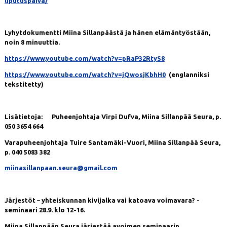
liputuspaiva/
Lyhytdokumentti Miina Sillanpäästä ja hänen elämäntyöstään,
noin 8 minuuttia.
https://www.youtube.com/watch?v=pRaP32RtyS8
https://www.youtube.com/watch?v=jQwosjKbhH0
(englanniksi
tekstitetty)
Lisätietoja: Puheenjohtaja Virpi Dufva, Miina Sillanpää Seura, p.
050 3654 664
Varapuheenjohtaja Tuire Santamäki-Vuori, Miina Sillanpää Seura,
p. 040 5083 382
miinasillanpaan.seura@gmail.com
Järjestöt – yhteiskunnan kivijalka vai katoava voimavara? -
seminaari 28.9. klo 12-16.
Miina Sillanpään Seura järjestää avoimen seminaarin