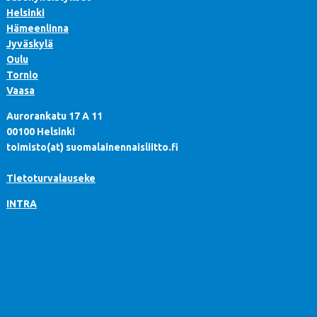
Helsinki
Hämeenlinna
Jyväskylä
Oulu
Tornio
Vaasa
Aurorankatu 17 A 11
00100 Helsinki
toimisto(at) suomalainennaisliitto.fi
Tietoturvalauseke
INTRA