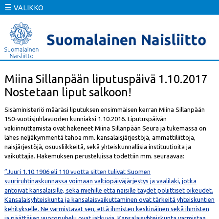
☰
VALIKKO
Miina Sillanpään liputuspäivä 1.10.2017
Nostetaan liput salkoon!
Sisäministeriö määräsi liputuksen ensimmäisen kerran Miina Sillanpään
150-vuotisjuhlavuoden kunniaksi 1.10.2016. Liputuspäivän
vakiinnuttamista ovat hakeneet Miina Sillanpään Seura ja tukemassa on
lähes neljäkymmentä tahoa mm. kansalaisjärjestöjä, ammattiliittoja,
naisjärjestöjä, osuusliikkeitä, sekä yhteiskunnallisia instituutioita ja
vaikuttajia. Hakemuksen perusteluissa todettiin mm. seuraavaa:
”Juuri 1.10.1906 eli 110 vuotta sitten tulivat Suomen
suuriruhtinaskunnassa voimaan valtiopäiväjärjestys ja vaalilaki, jotka
antoivat kansalaisille, sekä miehille että naisille täydet poliittiset oikeudet.
Kansalaisyhteiskunta ja kansalaisvaikuttaminen ovat tärkeitä yhteiskuntien
kehitykselle. Ne varmistavat sen, että ihmisten keskinäinen sekä ihmisten
ja päättäjien vuoropuhelu ovat jatkuvia. Kansalaisyhteiskunta varmistaa