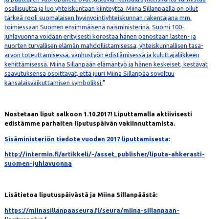
osallisuutta ja luo yhteiskuntaan kiinteyttä. Miina Sillanpäällä on ollut
tärkeä rooli suomalaisen hyvinvointiyhteiskunnan rakentajana mm.
toimiessaan Suomen ensimmäisenä naisministerinä. Suomi 100-
juhlavuonna voidaan erityisesti korostaa hänen panostaan lasten- ja
nuorten turvallisen elämän mahdollistamisessa, yhteiskunnallisen tasa-
arvon toteuttamisessa, vanhustyön edistämisessä ja kuluttajaliikkeen
kehittämisessä.
Miina Sillanpään elämäntyö ja hänen keskeiset, kestävät
saavutuksensa osoittavat, että juuri Miina Sillanpää soveltuu
kansalaisvaikuttamisen symboliksi.
"
Nostetaan liput salkoon
1.10.2017! Liputtamalla aktiivisesti
edistämme parhaiten liputuspäivän vakiinnuttamista.
Sisäministeriön tiedote vuoden 2017 liputtamisesta:
http://intermin.fi/artikkeli/-/asset_publisher/liputa-ahkerasti-
suomen-juhlavuonna
Lisätietoa liputuspäivästä ja Miina Sillanpäästä:
https://miinasillanpaaseura.fi/seura/miina-sillanpaan-