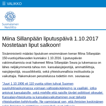
☰
VALIKKO
Miina Sillanpään liputuspäivä 1.10.2017
Nostetaan liput salkoon!
Sisäministeriö määräsi liputuksen ensimmäisen kerran Miina Sillanpään
150-vuotisjuhlavuoden kunniaksi 1.10.2016. Liputuspäivän
vakiinnuttamista ovat hakeneet Miina Sillanpään Seura ja tukemassa on
lähes neljäkymmentä tahoa mm. kansalaisjärjestöjä, ammattiliittoja,
naisjärjestöjä, osuusliikkeitä, sekä yhteiskunnallisia instituutioita ja
vaikuttajia. Hakemuksen perusteluissa todettiin mm. seuraavaa:
”Juuri 1.10.1906 eli 110 vuotta sitten tulivat Suomen
suuriruhtinaskunnassa voimaan valtiopäiväjärjestys ja vaalilaki, jotka
antoivat kansalaisille, sekä miehille että naisille täydet poliittiset oikeudet.
Kansalaisyhteiskunta ja kansalaisvaikuttaminen ovat tärkeitä
yhteiskuntien kehitykselle. Ne varmistavat sen, että ihmisten keskinäinen