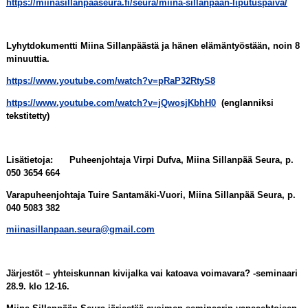
https://miinasillanpaaseura.fi/seura/miina-sillanpaan-liputuspaiva/
Lyhytdokumentti Miina Sillanpäästä ja hänen elämäntyöstään, noin 8
minuuttia.
https://www.youtube.com/watch?v=pRaP32RtyS8
https://www.youtube.com/watch?v=jQwosjKbhH0
(englanniksi
tekstitetty)
Lisätietoja: Puheenjohtaja Virpi Dufva, Miina Sillanpää Seura, p.
050 3654 664
Varapuheenjohtaja Tuire Santamäki-Vuori, Miina Sillanpää Seura, p.
040 5083 382
miinasillanpaan.seura@gmail.com
Järjestöt – yhteiskunnan kivijalka vai katoava voimavara? -seminaari
28.9. klo 12-16.