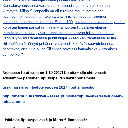
sekä ihmisten ja päättäjien vuoropuhelu ovat jatkuvia.
Kansalaisyhteiskunta varmistaa osallisuutta ja luo yhteiskuntaan
kiinteyttä. Miina Sillanpäällä on ollut tärkeä rooli suomalaisen
hyvinvointiyhteiskunnan rakentajana mm. toimiessaan Suomen
ensimmäisenä naisministerinä. Suomi 100-juhlavuonna voidaan erityisesti
korostaa hänen panostaan lasten- ja nuorten turvallisen elämän
mahdollistamisessa, yhteiskunnallisen tasa-arvon toteuttamisessa,
vanhustyön edistämisessä ja kuluttajaliikkeen kehittämisessä.
Miina
Sillanpään elämäntyö ja hänen keskeiset, kestävät saavutuksensa
osoittavat, että juuri Miina Sillanpää soveltuu kansalaisvaikuttamisen
symboliksi.
"
Nostetaan liput salkoon
1.10.2017! Liputtamalla aktiivisesti
edistämme parhaiten liputuspäivän vakiinnuttamista.
Sisäministeriön tiedote vuoden 2017 liputtamisesta:
http://intermin.fi/artikkeli/-/asset_publisher/liputa-ahkerasti-suomen-
juhlavuonna
Lisätietoa liputuspäivästä ja Miina Sillanpäästä: