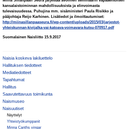
Miina Sillanpään Seura järjestää avoimen seminaarin vapaaehtoisen
kansalaistoiminnan mahdollisuuksista ja elinvoimasta
tulevaisuudessa. Puhujina mm. sisäministeri Paula Risikko ja
pääjohtaja Reijo Karhinen. Lisätiedot ja ilmoittautumiset:
http://miinasillanpaaseura.fi/wp-content/uploads/2015/03/jarjestot-
yhteiskunnan-kivijalka-vai-katoava-voimavara-kutsu-070917.pdf
Suomalainen Naisliitto 15.9.2017
Naisia koskeva lakiluettelo
Hallituksen tiedotteet
Mediatiedotteet
Tapahtumat
Hallitus
Saavutettavuus toimikunta
Naismuseo
Naisuutiset
Näyttelyt
Yhteistyökumppanit
Minna Canths vingar