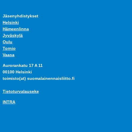
Jäsenyhdistykset
Helsinki
Hämeenlinna
Jyväskylä
Oulu
Tornio
Vaasa
Aurorankatu 17 A 11
00100 Helsinki
toimisto(at) suomalainennaisliitto.fi
Tietoturvalauseke
INTRA