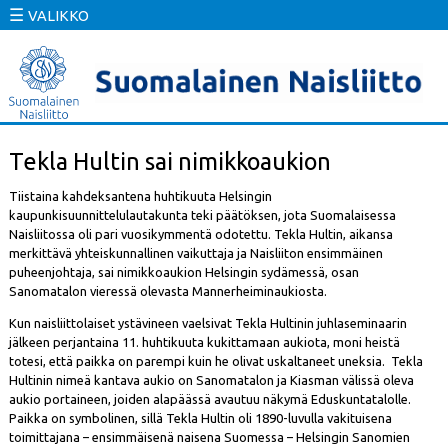
☰
VALIKKO
Tekla Hultin sai nimikkoaukion
Tiistaina kahdeksantena huhtikuuta Helsingin
kaupunkisuunnittelulautakunta teki päätöksen, jota Suomalaisessa
Naisliitossa oli pari vuosikymmentä odotettu. Tekla Hultin, aikansa
merkittävä yhteiskunnallinen vaikuttaja ja Naisliiton ensimmäinen
puheenjohtaja, sai nimikkoaukion Helsingin sydämessä, osan
Sanomatalon vieressä olevasta Mannerheiminaukiosta.
Kun naisliittolaiset ystävineen vaelsivat Tekla Hultinin juhlaseminaarin
jälkeen perjantaina 11. huhtikuuta kukittamaan aukiota, moni heistä
totesi, että paikka on parempi kuin he olivat uskaltaneet uneksia. Tekla
Hultinin nimeä kantava aukio on Sanomatalon ja Kiasman välissä oleva
aukio portaineen, joiden alapäässä avautuu näkymä Eduskuntatalolle.
Paikka on symbolinen, sillä Tekla Hultin oli 1890-luvulla vakituisena
toimittajana – ensimmäisenä naisena Suomessa – Helsingin Sanomien