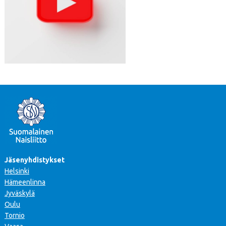
Jäsenyhdistykset
Helsinki
Hämeenlinna
Jyväskylä
Oulu
Tornio