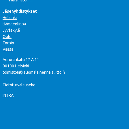
Jäsenyhdistykset
Helsinki
Hämeenlinna
Jyväskylä
Oulu
Tornio
Vaasa
Aurorankatu 17 A 11
00100 Helsinki
toimisto(at) suomalainennaisliitto.fi
Tietoturvalauseke
INTRA