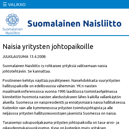
☰
VALIKKO
Naisia yritysten johtopaikoille
JULKILAUSUMA 13.4.2008:
Suomalainen Naisliitto ry rohkaisee yrityksiä valitsemaan naisia
johtotehtäviin. Se kannattaa.
Positiivinen kehitys näyttää pysähtyneen. Naisehdokkaita suuryritysten
hallituspaikoille on edellisvuosia vähemmän. YK:n naisten
maailmankonferenssissa vuonna 1995 laaditussa toimintaohjelmassa
kiinnitettiin huomiota naisten aliedustukseen lähes kaikilla vallankäytön
alueilla. Suomessa on naispresidentti ja ennätysmäärä naisia hallituksessa.
Kuitenkin vain alle kymmenesosa yritysten toimitusjohtajista ja alle
neljäsosa yritysten hallitusneuvostojen jäsenistä Suomessa on naisia.
Tasaisempi sukupuolijakauma yritysten johtopaikoilla on tasa-arvo- ja
oikeudenmukaisuuskysymys. Kyse on kuitenkin myös yrityksen