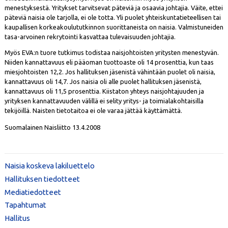
menestyksestä. Yritykset tarvitsevat päteviä ja osaavia johtajia. Väite, ettei
päteviä naisia ole tarjolla, ei ole totta. Yli puolet yhteiskuntatieteellisen tai
kaupallisen korkeakoulututkinnon suorittaneista on naisia. Valmistuneiden
tasa-arvoinen rekrytointi kasvattaa tulevaisuuden johtajia.
Myös EVA:n tuore tutkimus todistaa naisjohtoisten yritysten menestyvän.
Niiden kannattavuus eli pääoman tuottoaste oli 14 prosenttia, kun taas
miesjohtoisten 12,2. Jos hallituksen jäsenistä vähintään puolet oli naisia,
kannattavuus oli 14,7. Jos naisia oli alle puolet hallituksen jäsenistä,
kannattavuus oli 11,5 prosenttia. Kiistaton yhteys naisjohtajuuden ja
yrityksen kannattavuuden välillä ei selity yritys- ja toimialakohtaisilla
tekijöillä. Naisten tietotaitoa ei ole varaa jättää käyttämättä.
Suomalainen Naisliitto 13.4.2008
Naisia koskeva lakiluettelo
Hallituksen tiedotteet
Mediatiedotteet
Tapahtumat
Hallitus