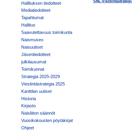
SNL-Viestintastrategi
Hallituksen tiedotteet
Mediatiedotteet
Tapahtumat
Hallitus
Saavutettavuus toimikunta
Naismuseo
Naisuutiset
Jäsentiedotteet
julkilausumat
Toimikunnat
Strategia 2025-2029
Viestintästrategia 2025
Kanttilan uutiset
Historia
Kirjasto
Naisliiton säännöt
Vuosikokousten pöytäkirjat
Ohjeet