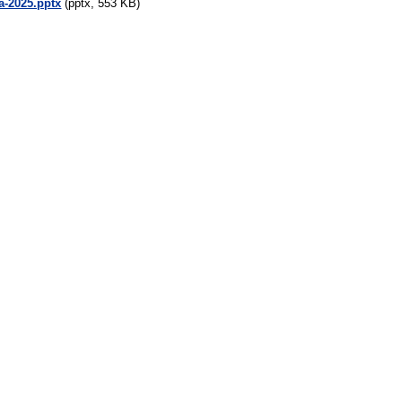
a-2025.pptx
(pptx, 553 KB)