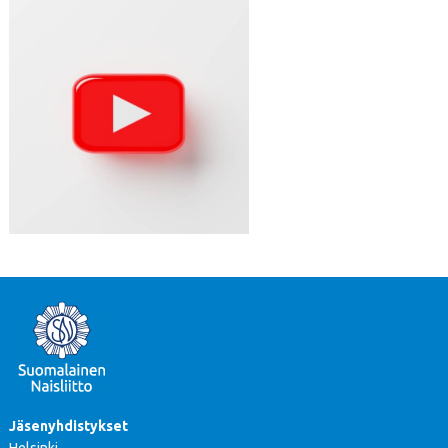
Jäsenyhdistykset
Helsinki